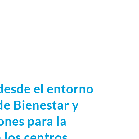
 desde el entorno
de Bienestar y
nes para la
 los centros