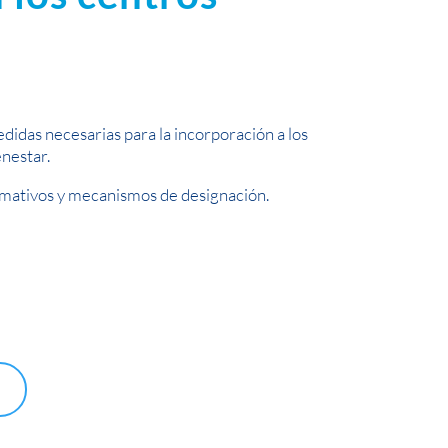
edidas necesarias para la incorporación a los
enestar.
rmativos y mecanismos de designación.