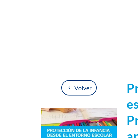
P
Volver
e
P
a