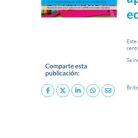
e
Este 
centr
Se in
Comparte esta
publicación:
Brit