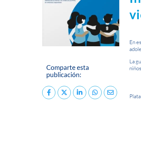
v
En es
adole
La gu
Comparte esta
niños
publicación:
Plata