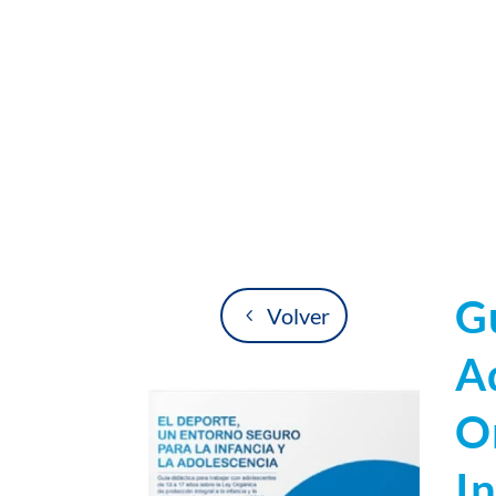
G
Volver
A
O
In